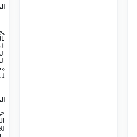
ال
يج
با
ال
مع
1.
ال
حي
ال
لل
وا