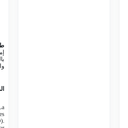
طر
إم
با
وا
ال
-
La
es
).
ar