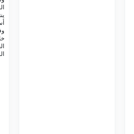
ال
ين
أس
وف
خل
ال
الم